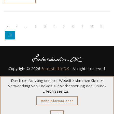
«
‹
…
2
3
4
5
6
7
8
9
10
Copyright © 2026
Fototstudio-OK
- All rights reserved.
Schillingsstr. 105
Durch die Nutzung unserer Website stimmen Sie der
52355 Düren
Verwendung von Cookies zur Verbesserung des Online-
02421 9949800
Erlebnisses zu.
Impressum
Datenschutzerklärung
Mehr Informationen