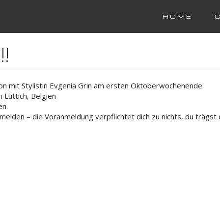
HOME
!
ion mit Stylistin Evgenia Grin am ersten Oktoberwochenende
 Lüttich, Belgien
en.
elden – die Voranmeldung verpflichtet dich zu nichts, du trägst d